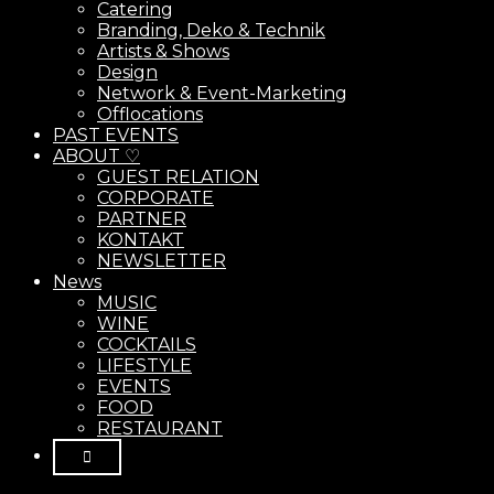
Catering
Branding, Deko & Technik
Artists & Shows
Design
Network & Event-Marketing
Offlocations
PAST EVENTS
ABOUT ♡
GUEST RELATION
CORPORATE
PARTNER
KONTAKT
NEWSLETTER
News
MUSIC
WINE
COCKTAILS
LIFESTYLE
EVENTS
FOOD
RESTAURANT