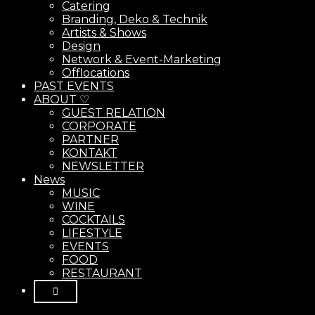
Catering
Branding, Deko & Technik
Artists & Shows
Design
Network & Event-Marketing
Offlocations
PAST EVENTS
ABOUT ♡
GUEST RELATION
CORPORATE
PARTNER
KONTAKT
NEWSLETTER
News
MUSIC
WINE
COCKTAILS
LIFESTYLE
EVENTS
FOOD
RESTAURANT