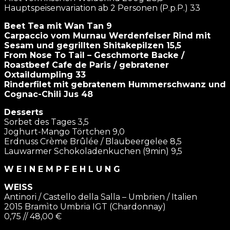
Hauptspeisenvariation ab 2 Personen (P.p.P.) 33
Beet Tea mit Wan Tan 9
Carpaccio vom Murnau Werdenfelser Rind mit
Sesam und gegrillten Shitakepilzen 15,5
From Nose To Tail – Geschmorte Backe /
Roastbeef Cafe de Paris / gebratener
Oxtaildumpling 33
Rinderfilet mit gebratenem Hummerschwanz und
Cognac-Chili Jus 48
Desserts
Sorbet des Tages 3,5
Joghurt-Mango Törtchen 9,0
Erdnuss Crème Brûlée / Blaubeergelee 8,5
Lauwarmer Schokoladenkuchen (9min) 9,5
W E I N E M P F E H L U N G
WEISS
Antinori / Castello della Salla – Umbrien / Italien
2015 Bramìto Umbria IGT (Chardonnay)
0,75 // 48,00 €