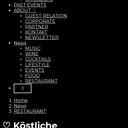
PAST EVENTS
ABOUT ♡
GUEST RELATION
CORPORATE
PARTNER
KONTAKT
NEWSLETTER
News
MUSIC
WINE
COCKTAILS
LIFESTYLE
EVENTS
FOOD
RESTAURANT
Home
News
RESTAURANT
♡ Köstliche