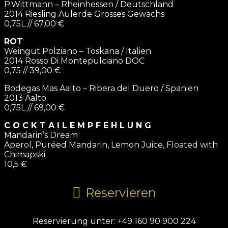
P.Wittmann – Rheinhessen / Deutschland
2014 Riesling Aulerde Grosses Gewächs
0,75L // 67,00 €
ROT
Weingut Polziano – Toskana / Italien
2014 Rosso Di Montepulciano DOC
0,75 // 39,00 €
Bodegas Mas Aalto – Ribera del Duero / Spanien
2013 Aalto
0,75L // 69,00 €
C O C K T A I L E M P F E H L U N G
Mandarin’s Dream
Aperol, Puréed Mandarin, Lemon Juice, Floated with
Chimapski
10,5 €
Reservieren
Reservierung unter: +49 160 90 900 224