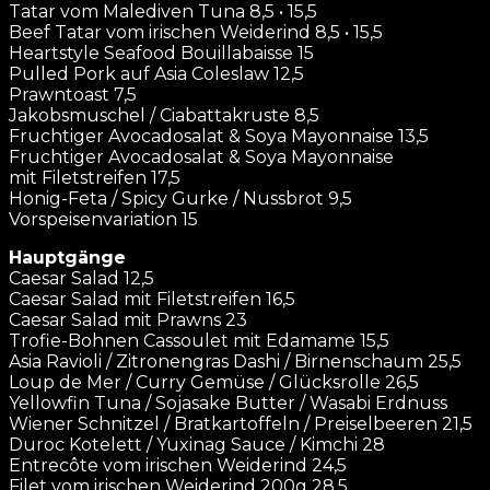
Tatar vom Malediven Tuna 8,5 • 15,5
Beef Tatar vom irischen Weiderind 8,5 • 15,5
Heartstyle Seafood Bouillabaisse 15
Pulled Pork auf Asia Coleslaw 12,5
Prawntoast 7,5
Jakobsmuschel / Ciabattakruste 8,5
Fruchtiger Avocadosalat & Soya Mayonnaise 13,5
Fruchtiger Avocadosalat & Soya Mayonnaise
mit Filetstreifen 17,5
Honig-Feta / Spicy Gurke / Nussbrot 9,5
Vorspeisenvariation 15
Hauptgänge
Caesar Salad 12,5
Caesar Salad mit Filetstreifen 16,5
Caesar Salad mit Prawns 23
Trofie-Bohnen Cassoulet mit Edamame 15,5
Asia Ravioli / Zitronengras Dashi / Birnenschaum 25,5
Loup de Mer / Curry Gemüse / Glücksrolle 26,5
Yellowfin Tuna / Sojasake Butter / Wasabi Erdnuss
Wiener Schnitzel / Bratkartoffeln / Preiselbeeren 21,5
Duroc Kotelett / Yuxinag Sauce / Kimchi 28
Entrecôte vom irischen Weiderind 24,5
Filet vom irischen Weiderind 200g 28,5