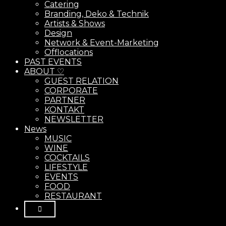
Catering
Branding, Deko & Technik
Artists & Shows
Design
Network & Event-Marketing
Offlocations
PAST EVENTS
ABOUT ♡
GUEST RELATION
CORPORATE
PARTNER
KONTAKT
NEWSLETTER
News
MUSIC
WINE
COCKTAILS
LIFESTYLE
EVENTS
FOOD
RESTAURANT