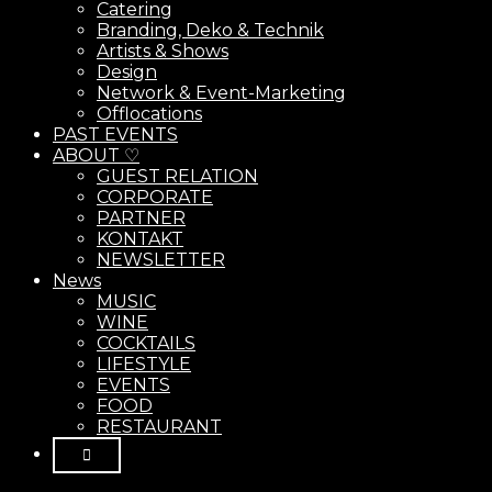
Catering
Branding, Deko & Technik
Artists & Shows
Design
Network & Event-Marketing
Offlocations
PAST EVENTS
ABOUT ♡
GUEST RELATION
CORPORATE
PARTNER
KONTAKT
NEWSLETTER
News
MUSIC
WINE
COCKTAILS
LIFESTYLE
EVENTS
FOOD
RESTAURANT