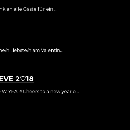
k an alle Gäste für ein …
e/n Liebste/n am Valentin…
 EVE 2♡18
EW YEAR! Cheers to a new year o…