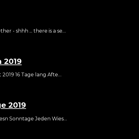
er - shhh ... there is a se…
 2019
 2019 16 Tage lang Afte…
ge 2019
iesn Sonntage Jeden Wies…