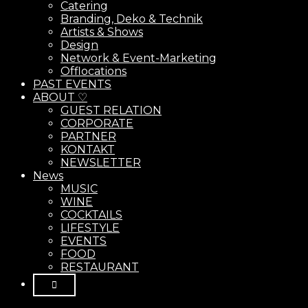
Catering
Branding, Deko & Technik
Artists & Shows
Design
Network & Event-Marketing
Offlocations
PAST EVENTS
ABOUT ♡
GUEST RELATION
CORPORATE
PARTNER
KONTAKT
NEWSLETTER
News
MUSIC
WINE
COCKTAILS
LIFESTYLE
EVENTS
FOOD
RESTAURANT