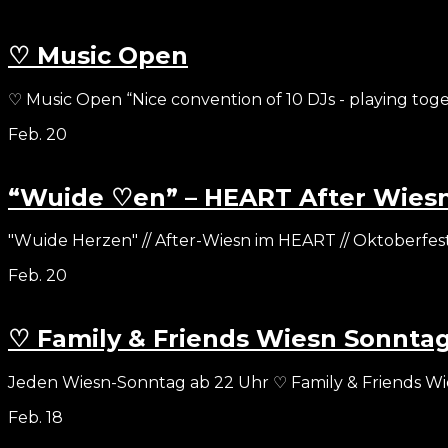
♡ Music Open
♡ Music Open “Nice convention of 10 DJs - playing togeth
Feb.
20
“Wuide ♡en” – HEART After Wiesn
"Wuide Herzen" // After-Wiesn im HEART // Oktoberfest
Feb.
20
♡ Family & Friends Wiesn Sonnta
Jeden Wiesn-Sonntag ab 22 Uhr ♡ Family & Friends W
Feb.
18