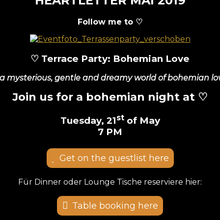
HEARTLETTER MAI 2019
Follow me to ♡
♡ Terrace Party: Bohemian Love
n a mysterious, gentle and dreamy world of bohemian lo
Join us for a bohemian night at
♡
st
Tuesday, 21
of May
7 PM
Get on the guestlist here
Für Dinner oder Lounge Tische reserviere hier:
Table booking here