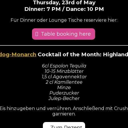
Thursday,
23rd of May
Dinner: 7 PM / Dance: 10 PM
Für Dinner oder Lounge Tische reserviere hier:
Table booking here
Cocktail of the Month: Highland
6cl Espolon Tequila
10-15 Minzblätter
1,5 cl Agavennektar
2 cl Kamillentee
Minze
Puderzucker
Julep-Becher
is hinzugeben und verrühren. Anschließend mit Crushe
garnieren.
Zum Rezept