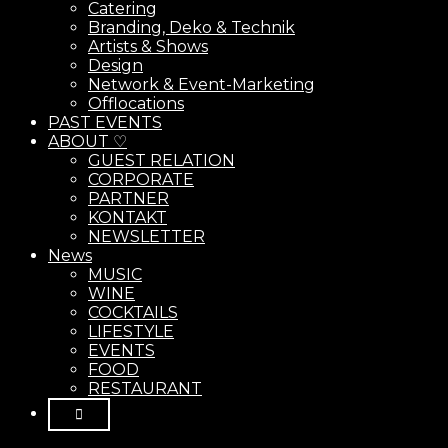
Catering
Branding, Deko & Technik
Artists & Shows
Design
Network & Event-Marketing
Offlocations
PAST EVENTS
ABOUT ♡
GUEST RELATION
CORPORATE
PARTNER
KONTAKT
NEWSLETTER
News
MUSIC
WINE
COCKTAILS
LIFESTYLE
EVENTS
FOOD
RESTAURANT