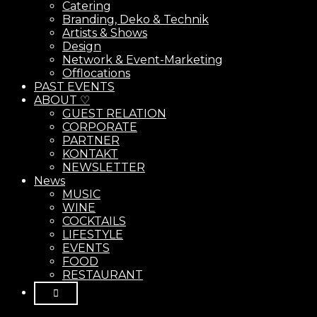
Catering
Branding, Deko & Technik
Artists & Shows
Design
Network & Event-Marketing
Offlocations
PAST EVENTS
ABOUT ♡
GUEST RELATION
CORPORATE
PARTNER
KONTAKT
NEWSLETTER
News
MUSIC
WINE
COCKTAILS
LIFESTYLE
EVENTS
FOOD
RESTAURANT